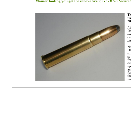
Mauser tooling you get the innovative
9,3x57R.SE Sparre
Th
fr
20
I 
Do
do
ca
pa
No
DR
su
so
fr
di
up
an
fu
th
ma