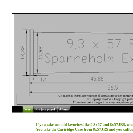
Allt material text/bilder/ritningar på dessa sidor är och förblir
© Copyrigt skyddat / Copyright prote
All content text / images / drawings are private, pl
Start
Project page1
Album
If you take two old favorites like 9,3x57 and 8x57JRS, wh
You take the Cartridge Case from 8x57JRS and you calibr